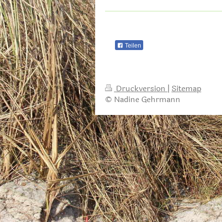
Teilen
Druckversion
|
Sitemap
© Nadine Gehrmann